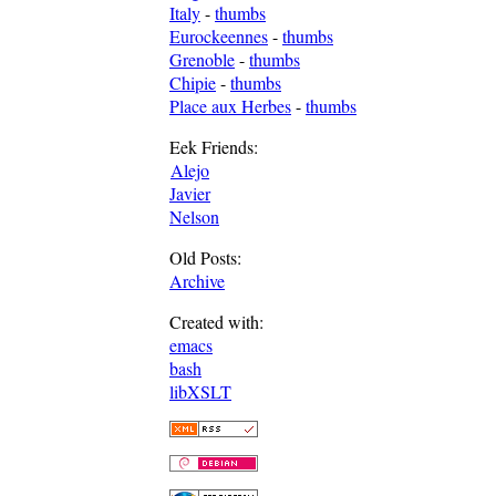
Italy
-
thumbs
Eurockeennes
-
thumbs
Grenoble
-
thumbs
Chipie
-
thumbs
Place aux Herbes
-
thumbs
Eek Friends:
Alejo
Javier
Nelson
Old Posts:
Archive
Created with:
emacs
bash
libXSLT