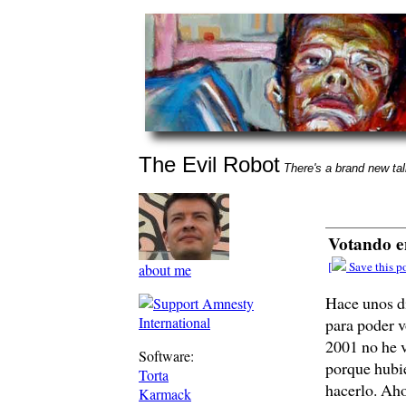
The Evil Robot
There's a brand new talk
Votando e
[
Save this po
about me
Hace unos dí
para poder v
2001 no he 
Software:
porque hubie
Torta
hacerlo. Aho
Karmack