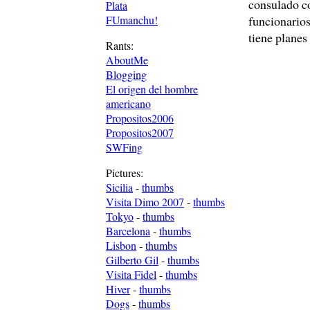
consulado co
Plata
FUmanchu!
funcionarios
tiene planes
Rants:
AboutMe
Blogging
El origen del hombre
americano
Propositos2006
Propositos2007
SWFing
Pictures:
Sicilia
-
thumbs
Visita Dimo 2007
-
thumbs
Tokyo
-
thumbs
Barcelona
-
thumbs
Lisbon
-
thumbs
Gilberto Gil
-
thumbs
Visita Fidel
-
thumbs
Hiver
-
thumbs
Dogs
-
thumbs