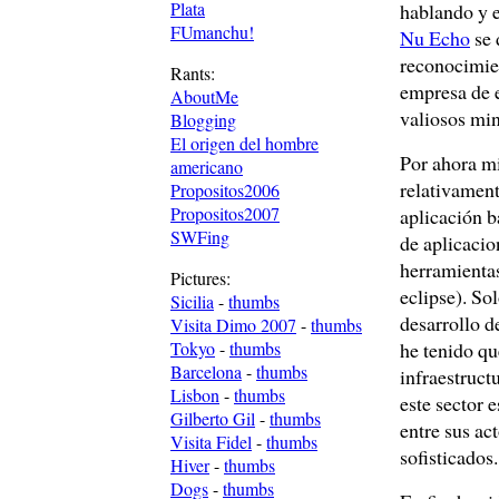
Plata
hablando y e
FUmanchu!
Nu Echo
se 
reconocimien
Rants:
empresa de e
AboutMe
valiosos min
Blogging
El origen del hombre
Por ahora mi
americano
relativament
Propositos2006
Propositos2007
aplicación 
SWFing
de aplicacio
herramientas
Pictures:
eclipse). So
Sicilia
-
thumbs
desarrollo d
Visita Dimo 2007
-
thumbs
Tokyo
-
thumbs
he tenido qu
Barcelona
-
thumbs
infraestruct
Lisbon
-
thumbs
este sector 
Gilberto Gil
-
thumbs
entre sus ac
Visita Fidel
-
thumbs
sofisticados.
Hiver
-
thumbs
Dogs
-
thumbs