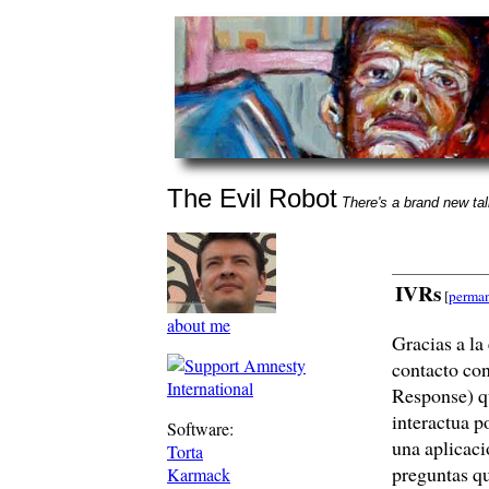
The Evil Robot
There's a brand new talk
IVRs
[
perman
about me
Gracias a la
contacto con
Response) qu
interactua p
Software:
una aplicaci
Torta
preguntas qu
Karmack