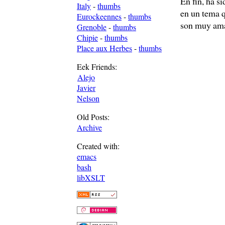
En fin, ha s
Italy
-
thumbs
en un tema 
Eurockeennes
-
thumbs
son muy amab
Grenoble
-
thumbs
Chipie
-
thumbs
Place aux Herbes
-
thumbs
Eek Friends:
Alejo
Javier
Nelson
Old Posts:
Archive
Created with:
emacs
bash
libXSLT