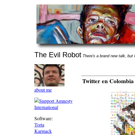
The Evil Robot
There's a brand new talk, but i
Twitter en Colombia
about me
Software:
Torta
Karmack