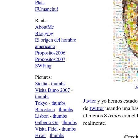
Plata
FUmanchu!
Rants:
AboutMe
Blogging
El origen del hombre
americano
Propositos2006
Propositos2007
SWFing
Pictures:
Sicilia
-
thumbs
[
c
Visita Dimo 2007
-
thumbs
Javier
y yo hemos estado 
Tokyo
-
thumbs
de
twitter
usando una ba
Barcelona
-
thumbs
al menos 8
trinos
con el 
Lisbon
-
thumbs
Gilberto Gil
-
thumbs
realmente.
Visita Fidel
-
thumbs
Hiver
-
thumbs
Creci