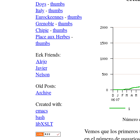
Dogs
-
thumbs
Italy
-
thumbs
Eurockeennes
-
thumbs
Grenoble
-
thumbs
Chipie
-
thumbs
Place aux Herbes
-
thumbs
Eek Friends:
Alejo
Javier
Nelson
Old Posts:
Archive
Created with:
emacs
bash
Número d
libXSLT
Vemos que los primeros u
en el número de usuarios 