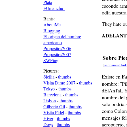
Plata
esconde arma
FUmanchu!
odia nuestra
Rants:
They hate o
AboutMe
Blogging
ADELANTE
El origen del hombre
americano
Propositos2006
Propositos2007
Sobre Pie
SWFing
[
permanent link
Pictures:
Fa
Existe en
Sicilia
-
thumbs
Visita Dimo 2007
-
thumbs
nombre: "P
Tokyo
-
thumbs
dElAnTaL Y
Barcelona
-
thumbs
nombre del g
Lisbon
-
thumbs
solo podría 
Gilberto Gil
-
thumbs
como Colomb
Visita Fidel
-
thumbs
mensajes fel
Hiver
-
thumbs
aeropuerto, 
Dogs
-
thumbs