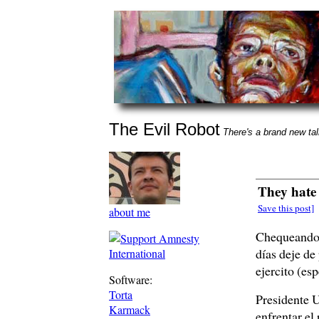
The Evil Robot
There's a brand new talk
They hate
Save this post]
about me
Chequeando 
días deje de
ejercito (es
Software:
Torta
Presidente U
Karmack
enfrentar el