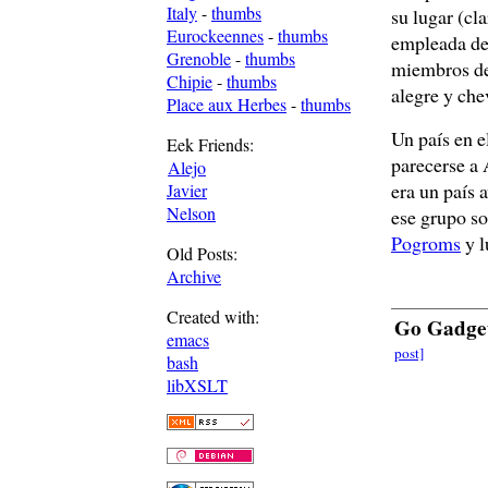
Italy
-
thumbs
su lugar (cl
Eurockeennes
-
thumbs
empleada de 
Grenoble
-
thumbs
miembros del
Chipie
-
thumbs
alegre y che
Place aux Herbes
-
thumbs
Un país en e
Eek Friends:
parecerse a 
Alejo
era un país 
Javier
Nelson
ese grupo so
Pogroms
y l
Old Posts:
Archive
Created with:
Go Gadge
emacs
post]
bash
libXSLT