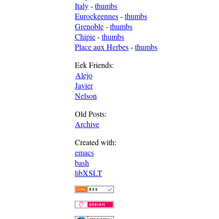
Italy
-
thumbs
Eurockeennes
-
thumbs
Grenoble
-
thumbs
Chipie
-
thumbs
Place aux Herbes
-
thumbs
Eek Friends:
Alejo
Javier
Nelson
Old Posts:
Archive
Created with:
emacs
bash
libXSLT