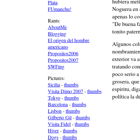
hubiera met
Plata
Noguera en s
FUmanchu!
apenas lo co
Rants:
"De buena fa
AboutMe
tonito patern
Blogging
El origen del hombre
Algunos colu
americano
nombramient
Propositos2006
exterior va a
Propositos2007
tratando con
SWFing
poco serio a
Pictures:
grosera, que
Sicilia
-
thumbs
espiritu, di
Visita Dimo 2007
-
thumbs
política la d
Tokyo
-
thumbs
Barcelona
-
thumbs
Lisbon
-
thumbs
Gilberto Gil
-
thumbs
Visita Fidel
-
thumbs
Hiver
-
thumbs
Dogs
-
thumbs