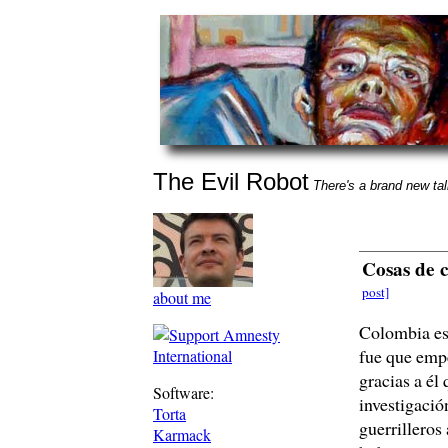
The Evil Robot
There's a brand new talk
Cosas de 
post]
about me
Colombia es 
fue que empe
gracias a él 
Software:
investigació
Torta
guerrilleros
Karmack