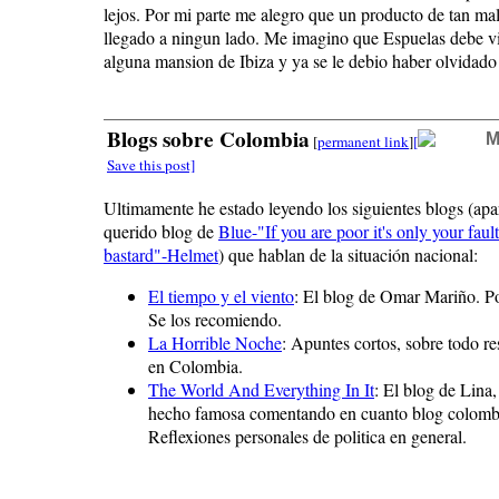
lejos. Por mi parte me alegro que un producto de tan ma
llegado a ningun lado. Me imagino que Espuelas debe vi
alguna mansion de Ibiza y ya se le debio haber olvidado 
Blogs sobre Colombia
M
[
permanent link
]
[
Save this post]
Ultimamente he estado leyendo los siguientes blogs (apa
querido blog de
Blue-"If you are poor it's only your fault
bastard"-Helmet
) que hablan de la situación nacional:
El tiempo y el viento
: El blog de Omar Mariño. Pos
Se los recomiendo.
La Horrible Noche
: Apuntes cortos, sobre todo re
en Colombia.
The World And Everything In It
: El blog de Lina,
hecho famosa comentando en cuanto blog colombia
Reflexiones personales de politica en general.