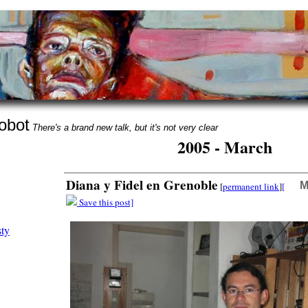
obot
There's a brand new talk, but it's not very clear
2005 - March
Diana y Fidel en Grenoble
M
[
permanent link
]
[
Save this post]