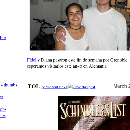
mbre
Fidel
y Diana pasaron este fin de semana por Grenoble.
esperamos visitarlos este an~o en Alemania.
-
thumbs
TOL
March 2
[
permanent link
]
[
Save this post]
bs
mbs
mbs