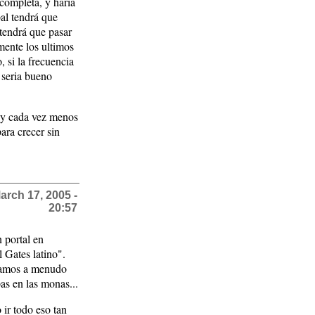
 completa, y haría
pal tendrá que
tendrá que pasar
amente los ultimos
 si la frecuencia
z seria bueno
 y cada vez menos
ara crecer sin
arch 17, 2005 -
20:57
 portal en
 Gates latino".
bamos a menudo
as en las monas...
ir todo eso tan