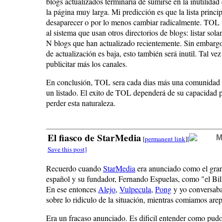
blogs actualizados terminaría de sumirse en la inutilidad
la página muy larga. Mi predicción es que la lista princi
desaparecer o por lo menos cambiar radicalmente. TOL 
al sistema que usan otros directorios de blogs: listar sol
N blogs que han actualizado recientemente. Sin embargo,
de actualización es baja, esto también será inutil. Tal ve
publicitar más los canales.
En conclusión, TOL sera cada dias más una comunidad
un listado. El exito de TOL dependerá de su capacidad p
perder esta naturaleza.
El fiasco de StarMedia
M
[
permanent link
]
[
Save this post]
Recuerdo cuando
StarMedia
era anunciado como el gran
español y su fundador, Fernando Espuelas, como "el Bill
En ese entonces
Alejo
,
Vulpecula
,
Pong
y yo conversa
sobre lo ridiculo de la situación, mientras comiamos arep
Era un fracaso anunciado. Es dificil entender como pudo 