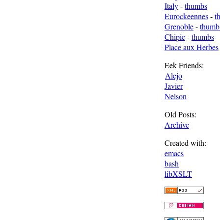
Italy
-
thumbs
Eurockeennes
-
t
Grenoble
-
thumb
Chipie
-
thumbs
Place aux Herbes
Eek Friends:
Alejo
Javier
Nelson
Old Posts:
Archive
Created with:
emacs
bash
libXSLT