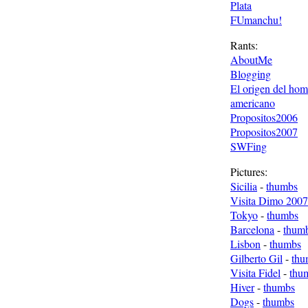
Plata
FUmanchu!
Rants:
AboutMe
Blogging
El origen del ho
americano
Propositos2006
Propositos2007
SWFing
Pictures:
Sicilia
-
thumbs
Visita Dimo 2007
Tokyo
-
thumbs
Barcelona
-
thum
Lisbon
-
thumbs
Gilberto Gil
-
thu
Visita Fidel
-
thu
Hiver
-
thumbs
Dogs
-
thumbs