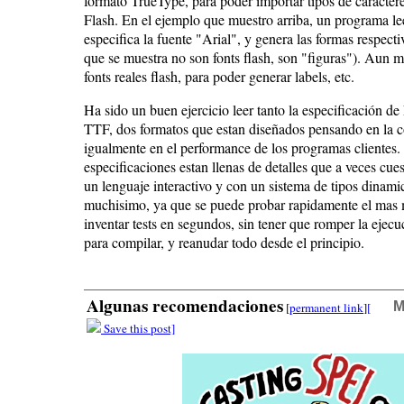
formato TrueType, para poder importar tipos de caractere
Flash. En el ejemplo que muestro arriba, un programa le
especifica la fuente "Arial", y genera las formas respecti
que se muestra no son fonts flash, son "figuras"). Aun me
fonts reales flash, para poder generar labels, etc.
Ha sido un buen ejercicio leer tanto la especificación d
TTF, dos formatos que estan diseñados pensando en la 
igualmente en el performance de los programas clientes.
especificaciones estan llenas de detalles que a veces cue
un lenguaje interactivo y con un sistema de tipos dinam
muchisimo, ya que se puede probar rapidamente el mas
inventar tests en segundos, sin tener que romper la ejec
para compilar, y reanudar todo desde el principio.
Algunas recomendaciones
M
[
permanent link
]
[
Save this post]