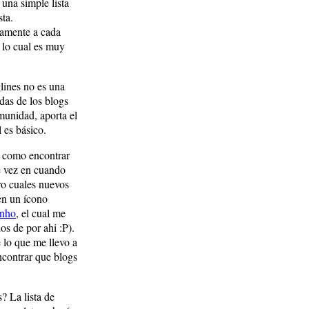
 una simple lista
ta.
tamente a cada
, lo cual es muy
lines no es una
das de los blogs
munidad, aporta el
 es básico.
a como encontrar
e vez en cuando
ro cuales nuevos
nen un ícono
nho
, el cual me
os de por ahi :P).
 lo que me llevo a
ncontrar que blogs
? La lista de