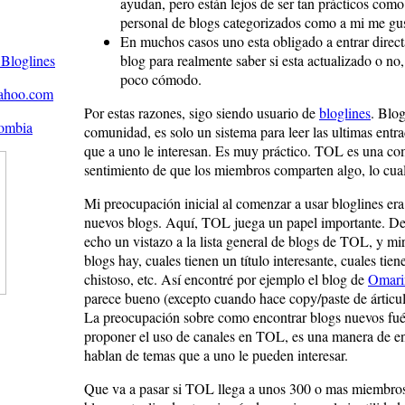
ayudan, pero están lejos de ser tan prácticos como
personal de blogs categorizados como a mi me gus
En muchos casos uno esta obligado a entrar direc
blog para realmente saber si esta actualizado o no
poco cómodo.
Por estas razones, sigo siendo usuario de
bloglines
. Blog
comunidad, es solo un sistema para leer las ultimas entra
que a uno le interesan. Es muy práctico. TOL es una co
sentimiento de que los miembros comparten algo, lo cual
Mi preocupación inicial al comenzar a usar bloglines er
nuevos blogs. Aquí, TOL juega un papel importante. D
echo un vistazo a la lista general de blogs de TOL, y mi
blogs hay, cuales tienen un título interesante, cuales tie
chistoso, etc. Así encontré por ejemplo el blog de
Omari
parece bueno (excepto cuando hace copy/paste de árticul
La preocupación sobre como encontrar blogs nuevos fué
proponer el uso de canales en TOL, es una manera de e
hablan de temas que a uno le pueden interesar.
Que va a pasar si TOL llega a unos 300 o mas miembros