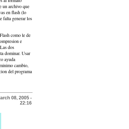
s al formato
e un archivo que
vas en flash (lo
 falta generar los
e Flash como le de
compresion e
 Las dos
sta dominar. Usar
ico ayuda
 minimo cambio,
ucion del programa
arch 08, 2005 -
22:16