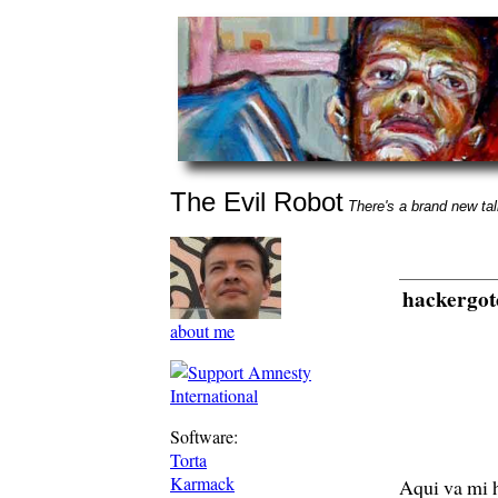
The Evil Robot
There's a brand new talk
hackergot
about me
Software:
Torta
Karmack
Aqui va mi h