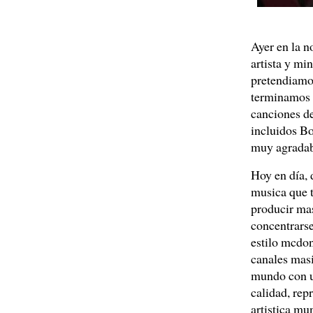
Ayer en la n
artista y min
pretendiamos
terminamos q
canciones de
incluidos B
muy agradab
Hoy en día, 
musica que 
producir mas
concentrarse
estilo mcdon
canales masi
mundo con u
calidad, rep
artistica mu