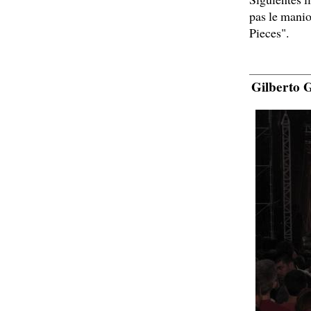
pas le manio
Pieces".
Gilberto G