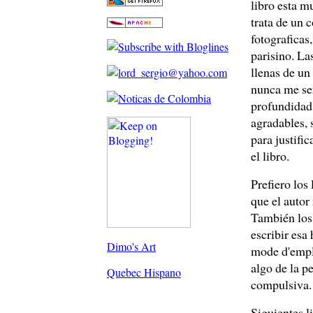
libro esta m
trata de un 
fotograficas
parisino. La
llenas de un
nunca me sen
profundidad 
agradables, 
para justific
el libro.
Prefiero los
que el autor
También los 
escribir esa 
Dimo's Art
mode d'emplo
algo de la p
Quebec Hispano
compulsiva.
Siguientes li