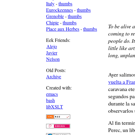
Italy
-
thumbs
Eurockeennes
-
thumbs
Grenoble
-
thumbs
Chipie
-
thumbs
To be alive a
Place aux Herbes
-
thumbs
coming to re
Eek Friends:
people do. It
Alejo
little like a
Javier
long, unpla
Nelson
Old Posts:
Ayer salimos 
Archive
vuelta a Fra
Created with:
caravana ete
emacs
segundos pas
bash
durante la sa
libXSLT
observarlos 
Al fin termi
Perec, un li