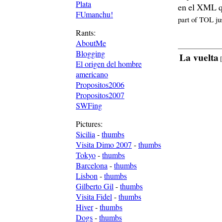
Plata
en el XML q
FUmanchu!
part of TOL ju
Rants:
AboutMe
Blogging
La vuelta
[
El origen del hombre
americano
Propositos2006
Propositos2007
SWFing
Pictures:
Sicilia
-
thumbs
Visita Dimo 2007
-
thumbs
Tokyo
-
thumbs
Barcelona
-
thumbs
Lisbon
-
thumbs
Gilberto Gil
-
thumbs
Visita Fidel
-
thumbs
Hiver
-
thumbs
Dogs
-
thumbs