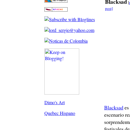
Blacksad
[
post]
Dimo's Art
Blacksad
es 
Quebec Hispano
escenario rea
sorprendent
festivales d