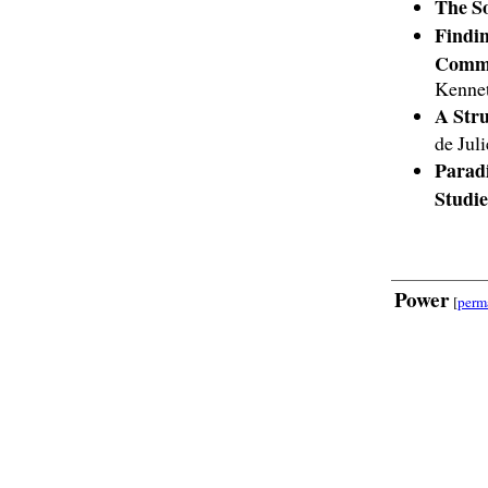
The So
Findin
Commo
Kennet
A Str
de Juli
Paradi
Studi
Power
[
perm