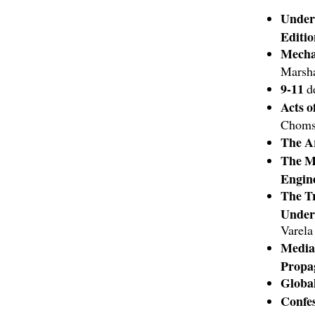
Unders
Editio
Mechan
Marsha
9-11
d
Acts o
Choms
The A
The M
Engin
The T
Under
Varela
Media 
Propa
Global
Confe