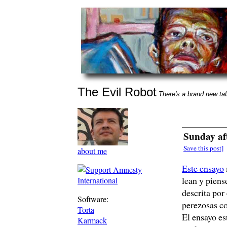
The Evil Robot
There's a brand new talk
Sunday af
Save this post]
about me
Este ensayo
lean y piens
descrita por
Software:
perezosas c
Torta
El ensayo es
Karmack