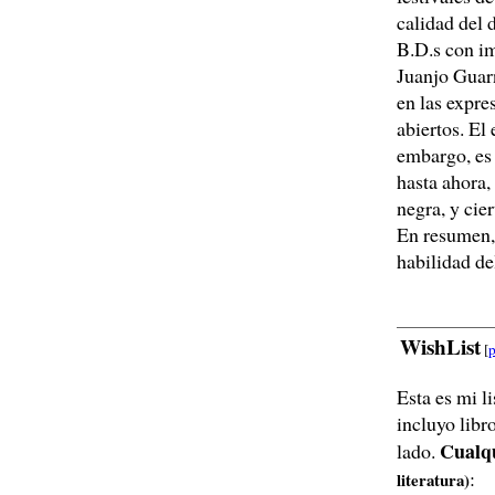
calidad del d
B.D.s con i
Juanjo Guarn
en las expre
abiertos. El
embargo, es 
hasta ahora,
negra, y cie
En resumen, 
habilidad de
WishList
[
p
Esta es mi l
incluyo libro
Cualqu
lado.
:
literatura)