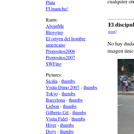
cualquier otr
Plata
FUmanchu!
Rants:
El discipu
AboutMe
post]
Blogging
El origen del hombre
No hay duda
americano
imagen única
Propositos2006
Propositos2007
SWFing
Pictures:
Sicilia
-
thumbs
Visita Dimo 2007
-
thumbs
Tokyo
-
thumbs
Barcelona
-
thumbs
Lisbon
-
thumbs
Gilberto Gil
-
thumbs
Visita Fidel
-
thumbs
Hiver
-
thumbs
Dogs
-
thumbs