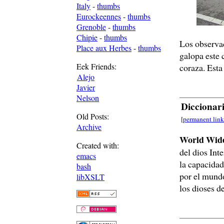
Italy
-
thumbs
Eurockeennes
-
thumbs
Grenoble
-
thumbs
Chipie
-
thumbs
Los observa
Place aux Herbes
-
thumbs
galopa este 
Eek Friends:
coraza. Esta
Alejo
Javier
Nelson
Diccionar
Old Posts:
[
permanent link
Archive
World Wid
Created with:
del dios Int
emacs
la capacidad
bash
por el mundo
libXSLT
los dioses d