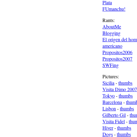
Plata
FUmanchu!
Rants:
AboutMe
Blogging
El origen del ho
americano
Propositos2006
Propositos2007
SWFing
Pictures:
Sicilia
-
thumbs
Visita Dimo 2007
Tokyo
-
thumbs
Barcelona
-
thum
Lisbon
-
thumbs
Gilberto Gil
-
thu
Visita Fidel
-
thu
Hiver
-
thumbs
Dogs
-
thumbs