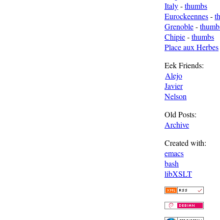
Italy
-
thumbs
Eurockeennes
-
t
Grenoble
-
thumb
Chipie
-
thumbs
Place aux Herbes
Eek Friends:
Alejo
Javier
Nelson
Old Posts:
Archive
Created with:
emacs
bash
libXSLT