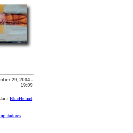
ber 29, 2004 -
19:09
star a
BlueHelmet
omputadores
.