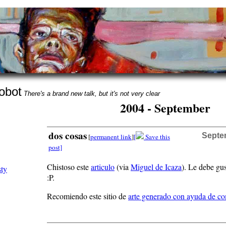
obot
There's a brand new talk, but it's not very clear
2004 - September
dos cosas
Septem
[
permanent link
]
[
Save this
post]
Chistoso este
articulo
(via
Miguel de Icaza
). Le debe gu
:P.
Recomiendo este sitio de
arte generado con ayuda de c