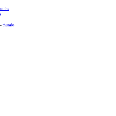
humbs
s
-
thumbs