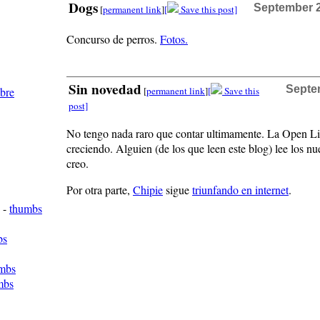
Dogs
September 2
[
permanent link
]
[
Save this post]
Concurso de perros.
Fotos.
Sin novedad
Septem
mbre
[
permanent link
]
[
Save this
post]
No tengo nada raro que contar ultimamente. La Open Li
creciendo. Alguien (de los que leen este blog) lee los n
creo.
Por otra parte,
Chipie
sigue
triunfando en internet
.
-
thumbs
bs
mbs
mbs